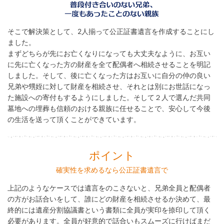
そこで解決策として、2人揃って公正証書遺言を作成することにし
ました。
まずどちらが先にお亡くなりになっても大丈夫なように、お互い
に先に亡くなった方の財産を全て配偶者へ相続させることを明記
しました。そして、後に亡くなった方はお互いに自分の仲の良い
兄弟や甥姪に対して財産を相続させ、それとは別にお世話になっ
た施設への寄付もするようにしました。そして２人で選んだ共同
墓地への埋葬も信頼のおける親族に任せることで、安心して今後
の生活を送って頂くことができています。
ポイント
確実性を求めるなら公正証書遺言で
上記のようなケースでは遺言をのこさないと、兄弟全員と配偶者
の方がお話合いをして、誰にどの財産を相続させるか決めて、最
終的には遺産分割協議書という書類に全員が実印を捺印して頂く
必要があります。全員が好意的で話合いもスムーズに行けばまだ