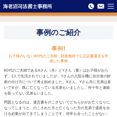
menu
海老沼司法書士事務所
03-
お問
3811-
合せ
HOME
4001
フォ
事例のご紹介
お
ーム
事例1
事例のご紹介
気
軽
に
事例1
お
お子様のいない80代のご夫婦、財産相続で公正証書遺言を作
問
成した事例
い
合
80代のご夫婦であるXさん（夫）とYさん（妻）はお子様がおら
わ
ず、2人で生活されていましたが、Yさんの入院を機に自分達の財
せ
産の分け方について考え始めました。Xさん、Yさん共に兄弟は多
く
いですが、既に亡くなっている兄弟もいましたし、何十年と連絡
だ
を取ってない兄弟もいました。
さ
問題となるのは、遺言書をのこさないでどちらかがお亡くなりに
い
なってしまうと、のこされた方と亡くなった方の兄弟で遺産を分
ける必要が出てきてしまうことです。何年も会ったことがない、