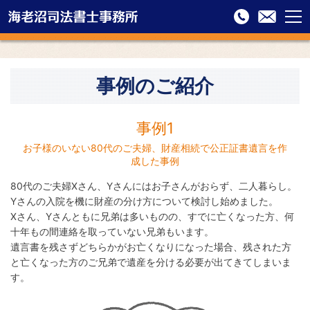
menu
海老沼司法書士事務所
03-
お問
3811-
合せ
HOME
4001
フォ
事例のご紹介
お
ーム
事例のご紹介
気
軽
に
事例1
お
お子様のいない80代のご夫婦、財産相続で公正証書遺言を作
問
成した事例
い
合
80代のご夫婦Xさん、Yさんにはお子さんがおらず、二人暮らし。
わ
Yさんの入院を機に財産の分け方について検討し始めました。
せ
Xさん、Yさんともに兄弟は多いものの、すでに亡くなった方、何
く
十年もの間連絡を取っていない兄弟もいます。
だ
遺言書を残さずどちらかがお亡くなりになった場合、残された方
さ
と亡くなった方のご兄弟で遺産を分ける必要が出てきてしまいま
い
す。